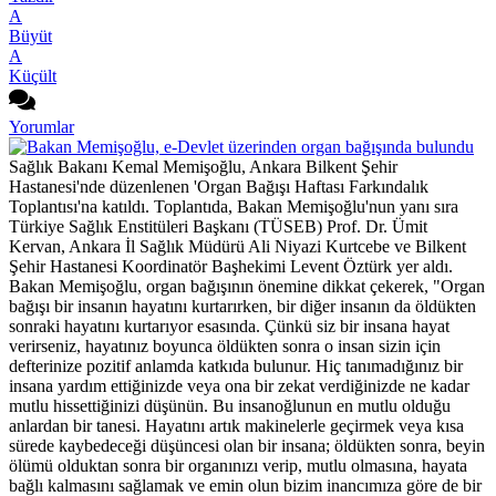
A
Büyüt
A
Küçült
Yorumlar
Sağlık Bakanı Kemal Memişoğlu, Ankara Bilkent Şehir
Hastanesi'nde düzenlenen 'Organ Bağışı Haftası Farkındalık
Toplantısı'na katıldı. Toplantıda, Bakan Memişoğlu'nun yanı sıra
Türkiye Sağlık Enstitüleri Başkanı (TÜSEB) Prof. Dr. Ümit
Kervan, Ankara İl Sağlık Müdürü Ali Niyazi Kurtcebe ve Bilkent
Şehir Hastanesi Koordinatör Başhekimi Levent Öztürk yer aldı.
Bakan Memişoğlu, organ bağışının önemine dikkat çekerek, "Organ
bağışı bir insanın hayatını kurtarırken, bir diğer insanın da öldükten
sonraki hayatını kurtarıyor esasında. Çünkü siz bir insana hayat
verirseniz, hayatınız boyunca öldükten sonra o insan sizin için
defterinize pozitif anlamda katkıda bulunur. Hiç tanımadığınız bir
insana yardım ettiğinizde veya ona bir zekat verdiğinizde ne kadar
mutlu hissettiğinizi düşünün. Bu insanoğlunun en mutlu olduğu
anlardan bir tanesi. Hayatını artık makinelerle geçirmek veya kısa
sürede kaybedeceği düşüncesi olan bir insana; öldükten sonra, beyin
ölümü olduktan sonra bir organınızı verip, mutlu olmasına, hayata
bağlı kalmasını sağlamak ve emin olun bizim inancımıza göre de bir