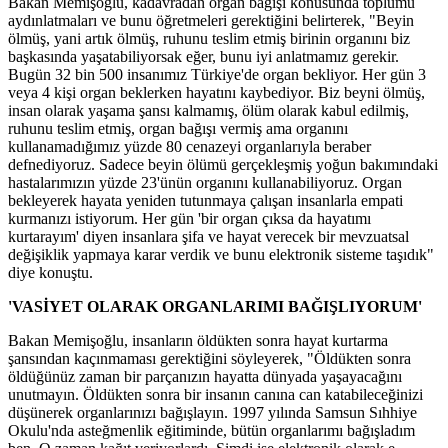
Bakan Memişoğlu, kadavradan organ bağışı konusunda toplumu
aydınlatmaları ve bunu öğretmeleri gerektiğini belirterek, "Beyin
ölmüş, yani artık ölmüş, ruhunu teslim etmiş birinin organını biz
başkasında yaşatabiliyorsak eğer, bunu iyi anlatmamız gerekir.
Bugün 32 bin 500 insanımız Türkiye'de organ bekliyor. Her gün 3
veya 4 kişi organ beklerken hayatını kaybediyor. Biz beyni ölmüş,
insan olarak yaşama şansı kalmamış, ölüm olarak kabul edilmiş,
ruhunu teslim etmiş, organ bağışı vermiş ama organını
kullanamadığımız yüzde 80 cenazeyi organlarıyla beraber
defnediyoruz. Sadece beyin ölümü gerçekleşmiş yoğun bakımındaki
hastalarımızın yüzde 23'ünün organını kullanabiliyoruz. Organ
bekleyerek hayata yeniden tutunmaya çalışan insanlarla empati
kurmanızı istiyorum. Her gün 'bir organ çıksa da hayatımı
kurtarayım' diyen insanlara şifa ve hayat verecek bir mevzuatsal
değişiklik yapmaya karar verdik ve bunu elektronik sisteme taşıdık"
diye konuştu.
'VASİYET OLARAK ORGANLARIMI BAĞIŞLIYORUM'
Bakan Memişoğlu, insanların öldükten sonra hayat kurtarma
şansından kaçınmaması gerektiğini söyleyerek, "Öldükten sonra
öldüğünüz zaman bir parçanızın hayatta dünyada yaşayacağını
unutmayın. Öldükten sonra bir insanın canına can katabileceğinizi
düşünerek organlarınızı bağışlayın. 1997 yılında Samsun Sıhhiye
Okulu'nda asteğmenlik eğitiminde, bütün organlarımı bağışladım