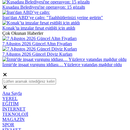
Kuşadası Belediyesi'ne operasyon: 15 gözaltı
İran'dan ABD’ye çağrı: "Taahhütlerinizi yerine getirin"
Konak’ta imzalar fırsat eşitliği için atıldı
Çok Okunan Haberler
7 Ağustos 2026 Güncel Altın Fiyatları
7 Ağustos 2026 Güncel Döviz Kurları
İzmir'de inşaat vurgunu iddiası… Yüzlerce vatandaş mağdur oldu
Ana Sayfa
YEREL
EĞİTİM
İNTERNET
TEKNOLOJİ
MAGAZİN
SPOR
SİYASET