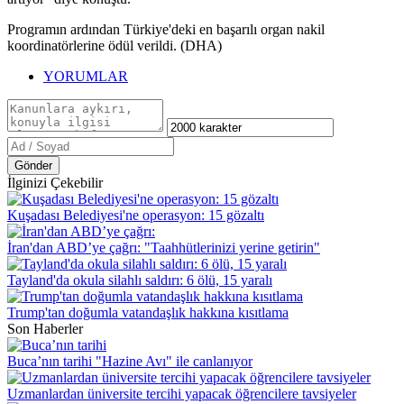
Programın ardından Türkiye'deki en başarılı organ nakil
koordinatörlerine ödül verildi. (DHA)
YORUMLAR
Gönder
İlginizi Çekebilir
Kuşadası Belediyesi'ne operasyon: 15 gözaltı
İran'dan ABD’ye çağrı: "Taahhütlerinizi yerine getirin"
Tayland'da okula silahlı saldırı: 6 ölü, 15 yaralı
Trump'tan doğumla vatandaşlık hakkına kısıtlama
Son Haberler
Buca’nın tarihi "Hazine Avı" ile canlanıyor
Uzmanlardan üniversite tercihi yapacak öğrencilere tavsiyeler