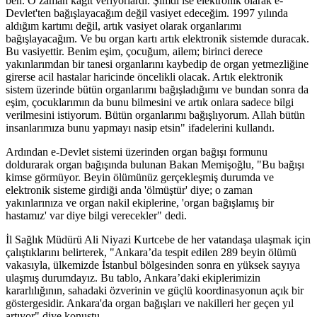
ben. O zaman kağıt veriyorlardı. Şimdi ise elektronik olarak e-
Devlet'ten bağışlayacağım değil vasiyet edeceğim. 1997 yılında
aldığım kartımı değil, artık vasiyet olarak organlarımı
bağışlayacağım. Ve bu organ kartı artık elektronik sistemde duracak.
Bu vasiyettir. Benim eşim, çocuğum, ailem; birinci derece
yakınlarımdan bir tanesi organlarını kaybedip de organ yetmezliğine
girerse acil hastalar haricinde öncelikli olacak. Artık elektronik
sistem üzerinde bütün organlarımı bağışladığımı ve bundan sonra da
eşim, çocuklarımın da bunu bilmesini ve artık onlara sadece bilgi
verilmesini istiyorum. Bütün organlarımı bağışlıyorum. Allah bütün
insanlarımıza bunu yapmayı nasip etsin" ifadelerini kullandı.
Ardından e-Devlet sistemi üzerinden organ bağışı formunu
doldurarak organ bağışında bulunan Bakan Memişoğlu, "Bu bağışı
kimse görmüyor. Beyin ölümünüz gerçekleşmiş durumda ve
elektronik sisteme girdiği anda 'ölmüştür' diye; o zaman
yakınlarınıza ve organ nakil ekiplerine, 'organ bağışlamış bir
hastamız' var diye bilgi verecekler" dedi.
İl Sağlık Müdürü Ali Niyazi Kurtcebe de her vatandaşa ulaşmak için
çalıştıklarını belirterek, "Ankara’da tespit edilen 289 beyin ölümü
vakasıyla, ülkemizde İstanbul bölgesinden sonra en yüksek sayıya
ulaşmış durumdayız. Bu tablo, Ankara’daki ekiplerimizin
kararlılığının, sahadaki özverinin ve güçlü koordinasyonun açık bir
göstergesidir. Ankara'da organ bağışları ve nakilleri her geçen yıl
artıyor" diye konuştu.