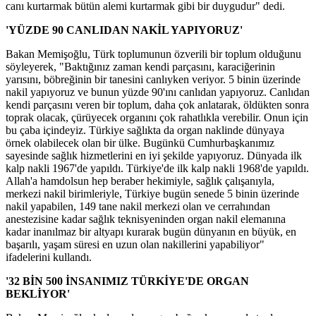
canı kurtarmak bütün alemi kurtarmak gibi bir duygudur" dedi.
'YÜZDE 90 CANLIDAN NAKİL YAPIYORUZ'
Bakan Memişoğlu, Türk toplumunun özverili bir toplum olduğunu
söyleyerek, "Baktığınız zaman kendi parçasını, karaciğerinin
yarısını, böbreğinin bir tanesini canlıyken veriyor. 5 binin üzerinde
nakil yapıyoruz ve bunun yüzde 90'ını canlıdan yapıyoruz. Canlıdan
kendi parçasını veren bir toplum, daha çok anlatarak, öldükten sonra
toprak olacak, çürüyecek organını çok rahatlıkla verebilir. Onun için
bu çaba içindeyiz. Türkiye sağlıkta da organ naklinde dünyaya
örnek olabilecek olan bir ülke. Bugünkü Cumhurbaşkanımız
sayesinde sağlık hizmetlerini en iyi şekilde yapıyoruz. Dünyada ilk
kalp nakli 1967'de yapıldı. Türkiye'de ilk kalp nakli 1968'de yapıldı.
Allah'a hamdolsun hep beraber hekimiyle, sağlık çalışanıyla,
merkezi nakil birimleriyle, Türkiye bugün senede 5 binin üzerinde
nakil yapabilen, 149 tane nakil merkezi olan ve cerrahından
anestezisine kadar sağlık teknisyeninden organ nakil elemanına
kadar inanılmaz bir altyapı kurarak bugün dünyanın en büyük, en
başarılı, yaşam süresi en uzun olan nakillerini yapabiliyor"
ifadelerini kullandı.
'32 BİN 500 İNSANIMIZ TÜRKİYE'DE ORGAN
BEKLİYOR'