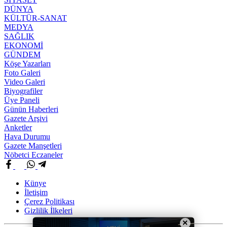
DÜNYA
KÜLTÜR-SANAT
MEDYA
SAĞLIK
EKONOMİ
GÜNDEM
Köşe Yazarları
Foto Galeri
Video Galeri
Biyografiler
Üye Paneli
Günün Haberleri
Gazete Arşivi
Anketler
Hava Durumu
Gazete Manşetleri
Nöbetci Eczaneler
Künye
İletişim
Çerez Politikası
Gizlilik İlkeleri
×