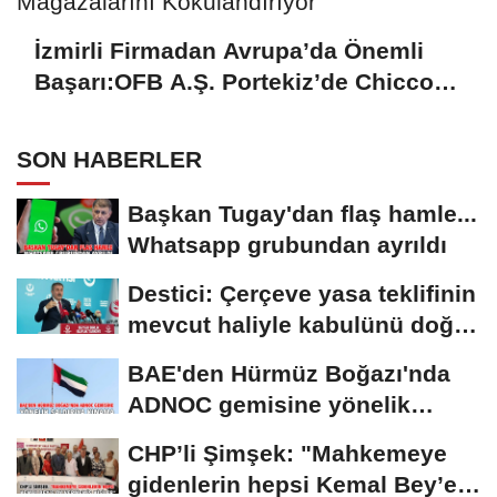
İzmirli Firmadan Avrupa’da Önemli
Başarı:OFB A.Ş. Portekiz’de Chicco
Mağazalarını Kokulandırıyor
SON HABERLER
Başkan Tugay'dan flaş hamle...
Whatsapp grubundan ayrıldı
Destici: Çerçeve yasa teklifinin
mevcut haliyle kabulünü doğru
bulmuyoruz
BAE'den Hürmüz Boğazı'nda
ADNOC gemisine yönelik
saldırıya kınama
CHP’li Şimşek: "Mahkemeye
gidenlerin hepsi Kemal Bey’e