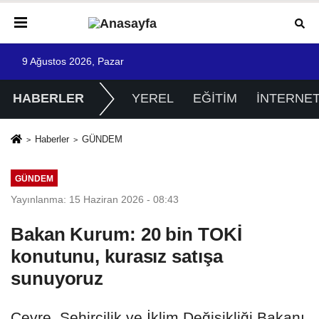
9 Ağustos 2026, Pazar
HABERLER
YEREL
EĞİTİM
İNTERNE
Haberler
GÜNDEM
GÜNDEM
Yayınlanma: 15 Haziran 2026 - 08:43
Bakan Kurum: 20 bin TOKİ
konutunu, kurasız satışa
sunuyoruz
Çevre, Şehircilik ve İklim Değişikliği Bakanı