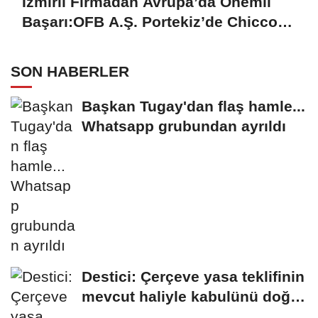
İzmirli Firmadan Avrupa’da Önemli
Başarı:OFB A.Ş. Portekiz’de Chicco
Mağazalarını Kokulandırıyor
SON HABERLER
Başkan Tugay'dan flaş hamle...
Whatsapp grubundan ayrıldı
Destici: Çerçeve yasa teklifinin
mevcut haliyle kabulünü doğru
bulmuyoruz