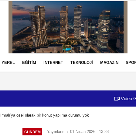
YEREL
EĞİTİM
İNTERNET
TEKNOLOJİ
MAGAZİN
SPO
izlilik İlkeleri
Video G
İmralı'ya özel olarak bir konut yapılma durumu yok
Yayınlanma: 01 Nisan 2026 - 13:38
GÜNDEM