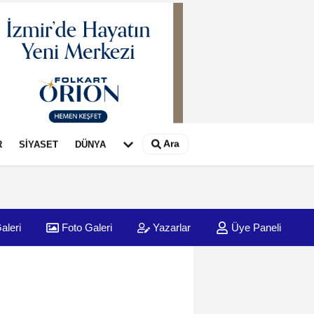
Ara
R
SİYASET
DÜNYA
aleri
Foto Galeri
Yazarlar
Üye Paneli