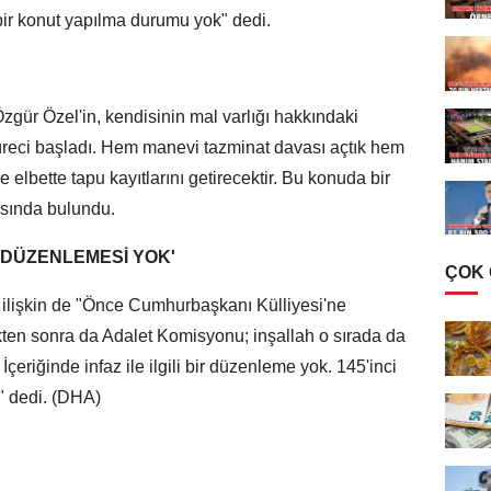
 bir konut yapılma durumu yok" dedi.
ür Özel'in, kendisinin mal varlığı hakkındaki
ı süreci başladı. Hem manevi tazminat davası açtık hem
bette tapu kayıtlarını getirecektir. Bu konuda bir
sında bulundu.
Z DÜZENLEMESİ YOK'
ÇOK
 ilişkin de "Önce Cumhurbaşkanı Külliyesi'ne
kten sonra da Adalet Komisyonu; inşallah o sırada da
eriğinde infaz ile ilgili bir düzenleme yok. 145'inci
" dedi. (DHA)