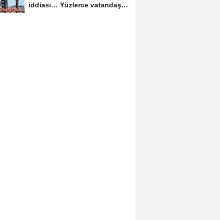
iddiası… Yüzlerce vatandaş
mağdur oldu