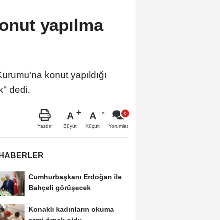
konut yapılma
 Kurumu'na konut yapıldığı
k" dedi.
A
A
Büyüt
Küçült
Yazdır
Yorumlar
 HABERLER
Cumhurbaşkanı Erdoğan ile
Bahçeli görüşecek
Konaklı kadınların okuma