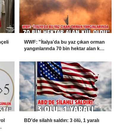
çeli
WWF: "İtalya'da bu yaz çıkan orman
yangınlarında 70 bin hektar alan kül
oldu"
rol
BD'de silahlı saldırı: 3 ölü, 1 yaralı