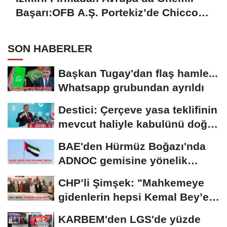
Başarı:OFB A.Ş. Portekiz’de Chicco
Mağazalarını Kokulandırıyor
SON HABERLER
Başkan Tugay'dan flaş hamle...
Whatsapp grubundan ayrıldı
Destici: Çerçeve yasa teklifinin
mevcut haliyle kabulünü doğru
bulmuyoruz
BAE'den Hürmüz Boğazı'nda
ADNOC gemisine yönelik
saldırıya kınama
CHP’li Şimşek: "Mahkemeye
gidenlerin hepsi Kemal Bey’e
oy vermemiş...
KARBEM'den LGS'de yüzde