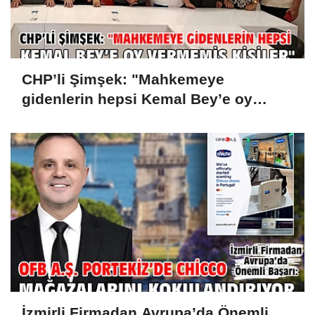
CHP’li Şimşek: "Mahkemeye
gidenlerin hepsi Kemal Bey’e oy
vermemiş kişiler"
İzmirli Firmadan Avrupa’da Önemli