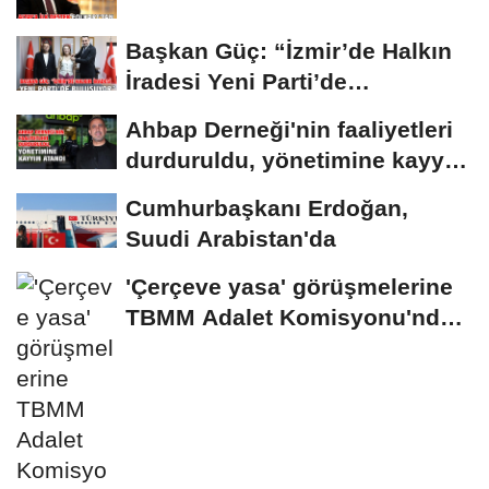
Başkan Güç: “İzmir’de Halkın
İradesi Yeni Parti’de
Buluşuyor”
Ahbap Derneği'nin faaliyetleri
durduruldu, yönetimine kayyım
atandı
Cumhurbaşkanı Erdoğan,
Suudi Arabistan'da
'Çerçeve yasa' görüşmelerine
TBMM Adalet Komisyonu'nda
başlanıldı...