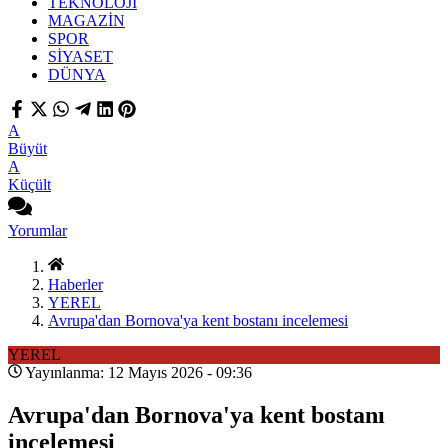
TEKNOLOJİ
MAGAZİN
SPOR
SİYASET
DÜNYA
A
Büyüt
A
Küçült
Yorumlar
Haberler
YEREL
Avrupa'dan Bornova'ya kent bostanı incelemesi
YEREL
Yayınlanma: 12 Mayıs 2026 - 09:36
Avrupa'dan Bornova'ya kent bostanı
incelemesi