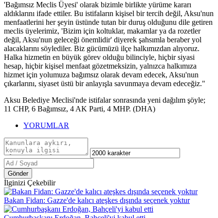
'Bağımsız Meclis Üyesi' olarak bizimle birlikte yürüme kararı
aldıklarını ifade ettiler. Bu istifaların kişisel bir tercih değil, Aksu'nun
menfaatlerini her şeyin üstünde tutan bir duruş olduğunu dile getiren
meclis üyelerimiz, 'Bizim için koltuklar, makamlar ya da rozetler
değil, Aksu'nun geleceği önemlidir' diyerek şahsımla beraber yol
alacaklarını söylediler. Biz gücümüzü ilçe halkımızdan alıyoruz.
Halka hizmetin en büyük görev olduğu bilinciyle, hiçbir siyasi
hesap, hiçbir kişisel menfaat gözetmeksizin, yalnızca halkımıza
hizmet için yolumuza bağımsız olarak devam edecek, Aksu'nun
çıkarlarını, siyaset üstü bir anlayışla savunmaya devam edeceğiz."
Aksu Belediye Meclisi'nde istifalar sonrasında yeni dağılım şöyle;
11 CHP, 6 Bağımsız, 4 AK Parti, 4 MHP. (DHA)
YORUMLAR
Gönder
İlginizi Çekebilir
Bakan Fidan: Gazze'de kalıcı ateşkes dışında seçenek yoktur
Cumhurbaşkanı Erdoğan, Bahçeli'yi kabul etti