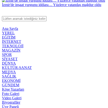
İzmir'de inşaat vurgunu iddiası… Yüzlerce vatandaş mağdur oldu
Ana Sayfa
YEREL
EĞİTİM
İNTERNET
TEKNOLOJİ
MAGAZİN
SPOR
SİYASET
DÜNYA
KÜLTÜR-SANAT
MEDYA
SAĞLIK
EKONOMİ
GÜNDEM
Köşe Yazarları
Foto Galeri
Video Galeri
Biyografiler
Üye Paneli