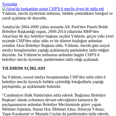
Yorumlar
Yıldırım, meclis üyelerinin istifasını, birlikte çektirdikleri fotoğraf ve
yazılı açıklama ile duyurdu.
Antalya'da 2004-2009 yılları arasında AK Parti'den Pınarlı Belde
Belediye Başkanlığı yapan, 2009-2014 yıllarında MHP'den
Aksu'nun ilk ilçe belediye başkanı seçilen Yıldırım, geçen yılki yerel
seçimde CHP'den aday oldu ve bir dönem boşluğun ardından
yeniden Aksu Belediye Başkanı oldu. Yıldırım, önceki gün sosyal
medya hesaplarından yaptığı açıklamayla partisinden istifa ettiğini
duyurdu. İsa Yıldırım'ın istifasının ardından bugün CHP'li 6
belediye meclis üyesinin, partilerinden istifa ettiği açıklandı.
YILDIRIM AÇIKLADI
İsa Yıldırım, sosyal medya hesaplarından CHP'den istifa eden 6
belediye meclis üyesiyle birlikte çektirdiği fotoğraflarla yaptığı
paylaşımda, şu açıklamada bulundu:
"Cumhuriyet Halk Partisi'nden istifa ederek 'Bağımsız Belediye
Başkanı' olarak yolumuza devam edeceğimizi kamuoyu ile
paylaşmamızın ardından Belediye Meclisimizde görev yapan
Mehmet Alptekin, Harun Hor, Mehmet Altay, Hüseyin Yılmaz,
Yaşar Karakartal ve Mustafa Ceylan da partilerinden istifa ederek,