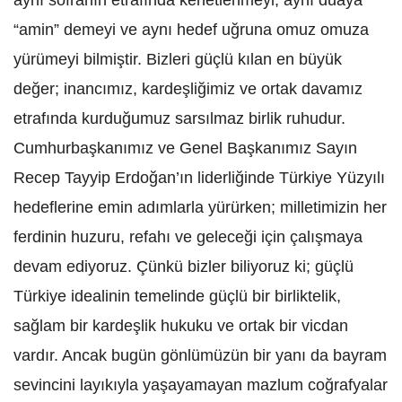
aynı sofranın etrafında kenetlenmeyi, aynı duaya
“amin” demeyi ve aynı hedef uğruna omuz omuza
yürümeyi bilmiştir. Bizleri güçlü kılan en büyük
değer; inancımız, kardeşliğimiz ve ortak davamız
etrafında kurduğumuz sarsılmaz birlik ruhudur.
Cumhurbaşkanımız ve Genel Başkanımız Sayın
Recep Tayyip Erdoğan’ın liderliğinde Türkiye Yüzyılı
hedeflerine emin adımlarla yürürken; milletimizin her
ferdinin huzuru, refahı ve geleceği için çalışmaya
devam ediyoruz. Çünkü bizler biliyoruz ki; güçlü
Türkiye idealinin temelinde güçlü bir birliktelik,
sağlam bir kardeşlik hukuku ve ortak bir vicdan
vardır. Ancak bugün gönlümüzün bir yanı da bayram
sevincini layıkıyla yaşayamayan mazlum coğrafyalar