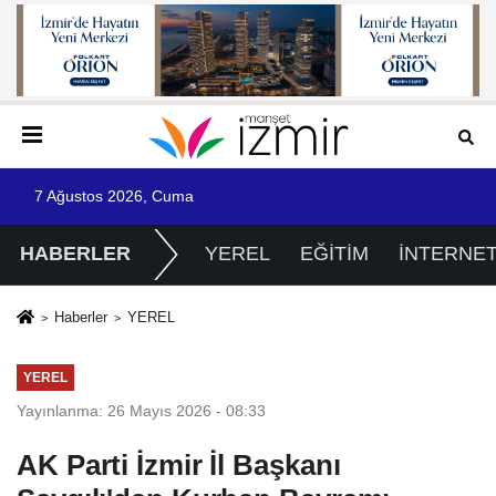
7 Ağustos 2026, Cuma
HABERLER
YEREL
EĞİTİM
İNTERNE
Haberler
YEREL
YEREL
Yayınlanma: 26 Mayıs 2026 - 08:33
AK Parti İzmir İl Başkanı