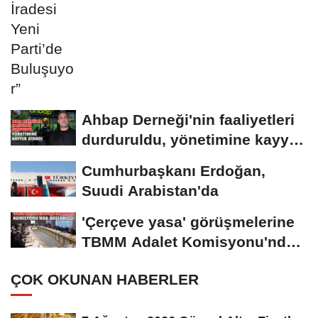
Ahbap Derneği'nin faaliyetleri
durduruldu, yönetimine kayyım
atandı
Cumhurbaşkanı Erdoğan,
Suudi Arabistan'da
'Çerçeve yasa' görüşmelerine
TBMM Adalet Komisyonu'nda
başlanıldı...
ÇOK OKUNAN HABERLER