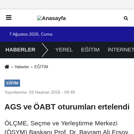
7 Ağustos 2026, Cuma
HABERLER
YEREL
EĞİTİM
İNTERNE
Haberler
EĞİTİM
EĞİTİM
Yayınlanma: 03 Haziran 2026 - 09:45
AGS ve ÖABT oturumları ertelendi
ÖLÇME, Seçme ve Yerleştirme Merkezi
(ÖSYM) Başkanı Prof. Dr. Bayram Ali Ersoy,