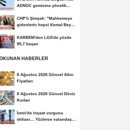
ADNOC gemisine yönelik
saldırıya kınama
CHP’li Şimşek: "Mahkemeye
gidenlerin hepsi Kemal Bey’e
oy vermemiş...
KARBEM'den LGS'de yüzde
95,7 başarı
 OKUNAN HABERLER
8 Ağustos 2026 Güncel Altın
Fiyatları
8 Ağustos 2026 Güncel Döviz
Kurları
İzmir'de inşaat vurgunu
iddiası… Yüzlerce vatandaş
mağdur oldu