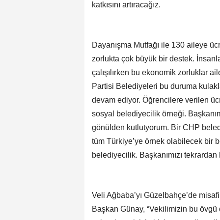
katkısını artıracağız.
Dayanışma Mutfağı ile 130 aileye üc
zorlukta çok büyük bir destek. İns
çalışılırken bu ekonomik zorluklar ai
Partisi Belediyeleri bu duruma kulakl
devam ediyor. Öğrencilere verilen ücr
sosyal belediyecilik örneği. Başkanı
gönülden kutlutyorum. Bir CHP bele
tüm Türkiye’ye örnek olabilecek bir be
belediyecilik. Başkanımızı tekrardan
Veli Ağbaba’yı Güzelbahçe’de misafir 
Başkan Günay, “Vekilimizin bu övgü d