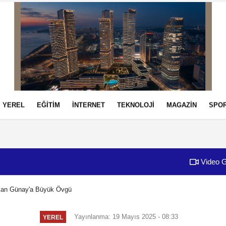
YEREL
EĞİTİM
İNTERNET
TEKNOLOJİ
MAGAZİN
SPO
izlilik İlkeleri
Video G
kan Günay'a Büyük Övgü
Yayınlanma: 19 Mayıs 2025 - 08:33
YEREL