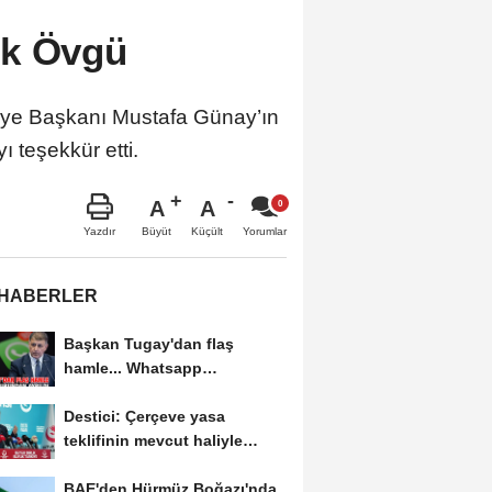
ük Övgü
diye Başkanı Mustafa Günay’ın
 teşekkür etti.
A
A
Büyüt
Küçült
Yazdır
Yorumlar
 HABERLER
Başkan Tugay'dan flaş
hamle... Whatsapp
grubundan ayrıldı
Destici: Çerçeve yasa
teklifinin mevcut haliyle
kabulünü doğru bulmuyoruz
BAE'den Hürmüz Boğazı'nda