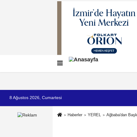
Künye
İletişim
Çerez Politikası
G
8 Ağustos 2026, Cumartesi
Haberler
YEREL
Ağbaba'dan Baş