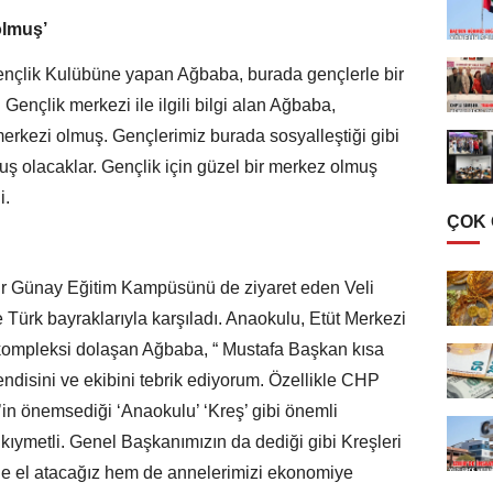
olmuş’
Gençlik Kulübüne yapan Ağbaba, burada gençlerle bir
 Gençlik merkezi ile ilgili bilgi alan Ağbaba,
erkezi olmuş. Gençlerimiz burada sosyalleştiği gibi
uş olacaklar. Gençlik için güzel bir merkez olmuş
i.
ÇOK
ur Günay Eğitim Kampüsünü de ziyaret eden Veli
 Türk bayraklarıyla karşıladı. Anaokulu, Etüt Merkezi
ompleksi dolaşan Ağbaba, “ Mustafa Başkan kısa
ndisini ve ekibini tebrik ediyorum. Özellikle CHP
n önemsediği ‘Anaokulu’ ‘Kreş’ gibi önemli
kıymetli. Genel Başkanımızın da dediği gibi Kreşleri
ne el atacağız hem de annelerimizi ekonomiye