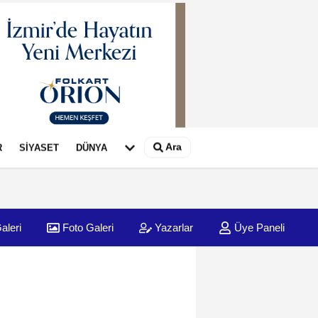
Ara
R
SİYASET
DÜNYA
aleri
Foto Galeri
Yazarlar
Üye Paneli