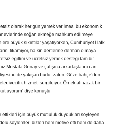
retsiz olarak her gün yemek verilmesi bu ekonomik
anlar evlerinde soğan ekmeğe mahkum edilmeye
lelere büyük sıkıntılar yaşatıyorken, Cumhuriyet Halk
arını tıkamıyor, halkın dertlerine derman olmaya
etsiz eğittim ve ücretsiz yemek desteği tam bir
mız Mustafa Günay ve çalışma arkadaşlarını canı
diyesine de yakışan budur zaten. Güzelbahçe’den
lediyecilik hizmeti sergileiyor. Örnek alınacak bir
 kutluyorum” diye konuştu.
ettikleri için büyük mutluluk duydukları söyleyen
olu söylemleri bizleri hem motive etti hem de daha