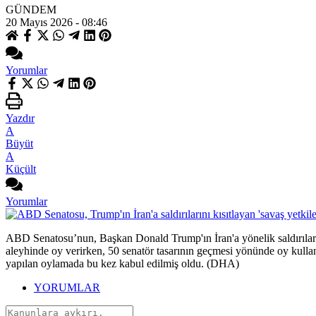
GÜNDEM
20 Mayıs 2026 - 08:46
Yorumlar
Yazdır
A
Büyüt
A
Küçült
Yorumlar
ABD Senatosu’nun, Başkan Donald Trump'ın İran'a yönelik saldırılarını
aleyhinde oy verirken, 50 senatör tasarının geçmesi yönünde oy kullan
yapılan oylamada bu kez kabul edilmiş oldu. (DHA)
YORUMLAR