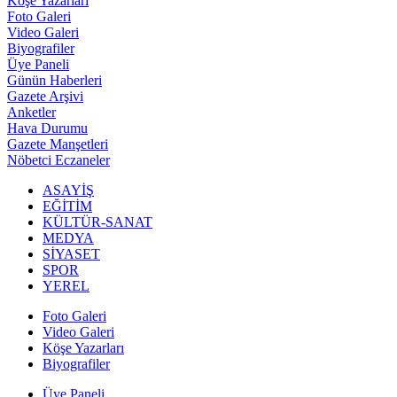
Köşe Yazarları
Foto Galeri
Video Galeri
Biyografiler
Üye Paneli
Günün Haberleri
Gazete Arşivi
Anketler
Hava Durumu
Gazete Manşetleri
Nöbetci Eczaneler
ASAYİŞ
EĞİTİM
KÜLTÜR-SANAT
MEDYA
SİYASET
SPOR
YEREL
Foto Galeri
Video Galeri
Köşe Yazarları
Biyografiler
Üye Paneli