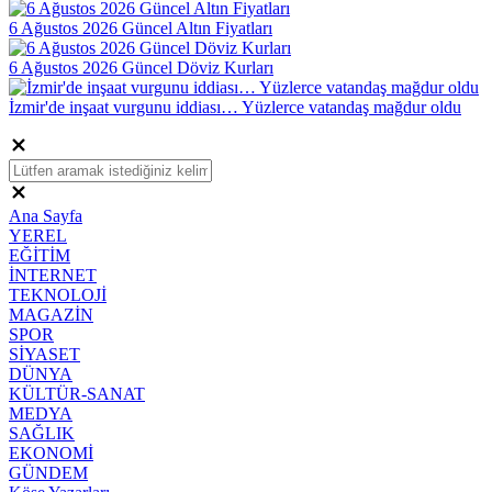
6 Ağustos 2026 Güncel Altın Fiyatları
6 Ağustos 2026 Güncel Döviz Kurları
İzmir'de inşaat vurgunu iddiası… Yüzlerce vatandaş mağdur oldu
Ana Sayfa
YEREL
EĞİTİM
İNTERNET
TEKNOLOJİ
MAGAZİN
SPOR
SİYASET
DÜNYA
KÜLTÜR-SANAT
MEDYA
SAĞLIK
EKONOMİ
GÜNDEM