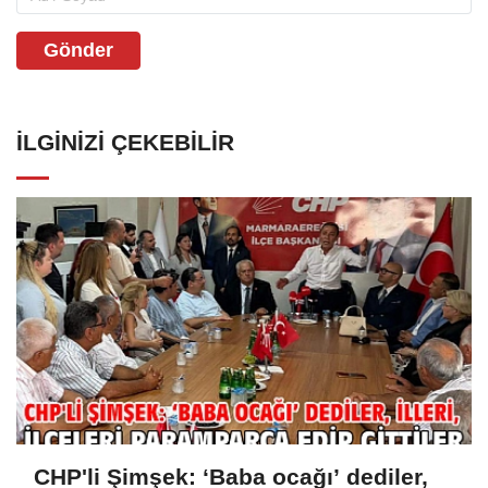
Gönder
İLGINIZI ÇEKEBILIR
CHP'li Şimşek: ‘Baba ocağı’ dediler,