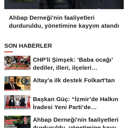
Ahbap Derneği'nin faaliyetleri
durduruldu, yönetimine kayyım atandı
SON HABERLER
CHP'li Şimşek: ‘Baba ocağı’
dediler, illeri, ilçeleri
paramparça...
Altay'a ilk destek Folkart'tan
Başkan Güç: “İzmir’de Halkın
İradesi Yeni Parti’de
Buluşuyor”
Ahbap Derneği'nin faaliyetleri
durduruldu, yönetimine kayyım