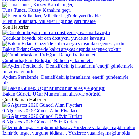
Tuna Tunca, Kuzey Kanalı'nı geçti
Filenin Sultanları, Milletler Ligi'nde yarı finalde
Son Haberler
Çocuklar boyadı, bir can dost yeni yuvasına kavuştu
Bakan Fidan: Gazze'de kalıcı ateşkes dışında seçenek yoktur
Cumhurbaşkanı Erdoğan, Bahçeli'yi kabul etti
Aydem Perakende, Denizli'deki iş insanlarını 'enerji' gündemiyle
bir...
Bakan Gürlek, Uğur Mumcu'nun ailesiyle görüştü
Çok Okunan Haberler
6 Ağustos 2026 Güncel Altın Fiyatları
6 Ağustos 2026 Güncel Döviz Kurları
İzmir'de inşaat vurgunu iddiası… Yüzlerce vatandaş mağdur oldu