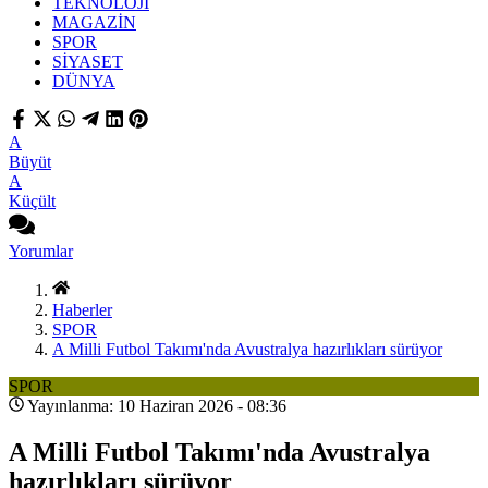
TEKNOLOJİ
MAGAZİN
SPOR
SİYASET
DÜNYA
A
Büyüt
A
Küçült
Yorumlar
Haberler
SPOR
A Milli Futbol Takımı'nda Avustralya hazırlıkları sürüyor
SPOR
Yayınlanma: 10 Haziran 2026 - 08:36
A Milli Futbol Takımı'nda Avustralya
hazırlıkları sürüyor