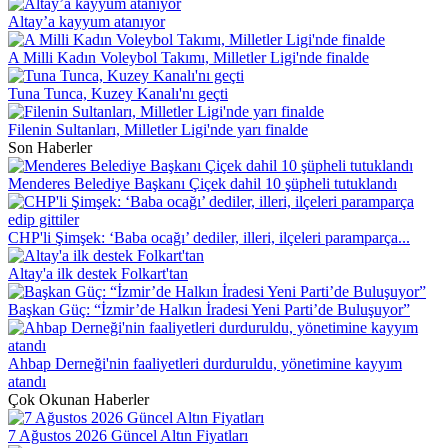
Altay’a kayyum atanıyor
A Milli Kadın Voleybol Takımı, Milletler Ligi'nde finalde
Tuna Tunca, Kuzey Kanalı'nı geçti
Filenin Sultanları, Milletler Ligi'nde yarı finalde
Son Haberler
Menderes Belediye Başkanı Çiçek dahil 10 şüpheli tutuklandı
CHP'li Şimşek: ‘Baba ocağı’ dediler, illeri, ilçeleri paramparça...
Altay'a ilk destek Folkart'tan
Başkan Güç: “İzmir’de Halkın İradesi Yeni Parti’de Buluşuyor”
Ahbap Derneği'nin faaliyetleri durduruldu, yönetimine kayyım
atandı
Çok Okunan Haberler
7 Ağustos 2026 Güncel Altın Fiyatları