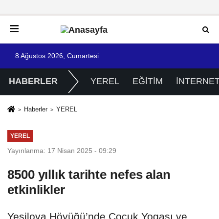
8 Ağustos 2026, Cumartesi
HABERLER
YEREL
EĞİTİM
İNTERNE
Haberler
YEREL
YEREL
Yayınlanma: 17 Nisan 2025 - 09:29
8500 yıllık tarihte nefes alan
etkinlikler
Yeşilova Höyüğü’nde Çocuk Yogası ve