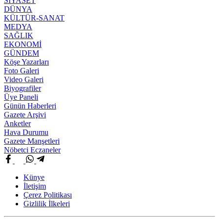
SİYASET
DÜNYA
KÜLTÜR-SANAT
MEDYA
SAĞLIK
EKONOMİ
GÜNDEM
Köşe Yazarları
Foto Galeri
Video Galeri
Biyografiler
Üye Paneli
Günün Haberleri
Gazete Arşivi
Anketler
Hava Durumu
Gazete Manşetleri
Nöbetci Eczaneler
Künye
İletişim
Çerez Politikası
Gizlilik İlkeleri