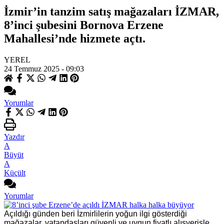
İzmir’in tanzim satış mağazaları İZMAR,
8’inci şubesini Bornova Erzene
Mahallesi’nde hizmete açtı.
YEREL
24 Temmuz 2025 - 09:03
Yorumlar
Yazdır
A
Büyüt
A
Küçült
Yorumlar
Açıldığı günden beri İzmirlilerin yoğun ilgi gösterdiği
mağazalar, vatandaşları güvenli ve uygun fiyatlı alışverişle