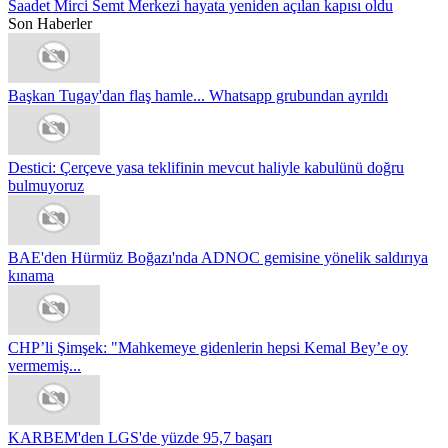
Saadet Mirci Semt Merkezi hayata yeniden açılan kapısı oldu
Son Haberler
Başkan Tugay'dan flaş hamle... Whatsapp grubundan ayrıldı
Destici: Çerçeve yasa teklifinin mevcut haliyle kabulünü doğru
bulmuyoruz
BAE'den Hürmüz Boğazı'nda ADNOC gemisine yönelik saldırıya
kınama
CHP’li Şimşek: "Mahkemeye gidenlerin hepsi Kemal Bey’e oy
vermemiş...
KARBEM'den LGS'de yüzde 95,7 başarı