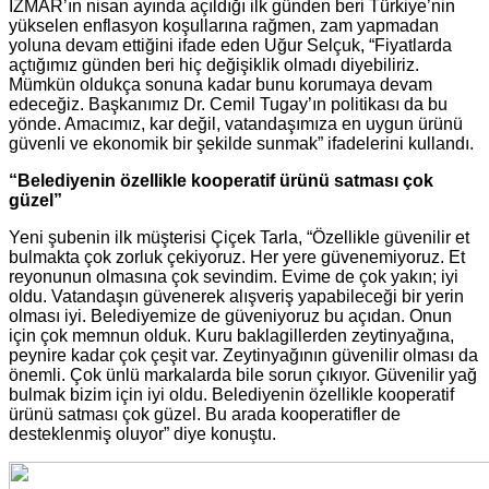
İZMAR’ın nisan ayında açıldığı ilk günden beri Türkiye’nin
yükselen enflasyon koşullarına rağmen, zam yapmadan
yoluna devam ettiğini ifade eden Uğur Selçuk, “Fiyatlarda
açtığımız günden beri hiç değişiklik olmadı diyebiliriz.
Mümkün oldukça sonuna kadar bunu korumaya devam
edeceğiz. Başkanımız Dr. Cemil Tugay’ın politikası da bu
yönde. Amacımız, kar değil, vatandaşımıza en uygun ürünü
güvenli ve ekonomik bir şekilde sunmak” ifadelerini kullandı.
“Belediyenin özellikle kooperatif ürünü satması çok
güzel”
Yeni şubenin ilk müşterisi Çiçek Tarla, “Özellikle güvenilir et
bulmakta çok zorluk çekiyoruz. Her yere güvenemiyoruz. Et
reyonunun olmasına çok sevindim. Evime de çok yakın; iyi
oldu. Vatandaşın güvenerek alışveriş yapabileceği bir yerin
olması iyi. Belediyemize de güveniyoruz bu açıdan. Onun
için çok memnun olduk. Kuru baklagillerden zeytinyağına,
peynire kadar çok çeşit var. Zeytinyağının güvenilir olması da
önemli. Çok ünlü markalarda bile sorun çıkıyor. Güvenilir yağ
bulmak bizim için iyi oldu. Belediyenin özellikle kooperatif
ürünü satması çok güzel. Bu arada kooperatifler de
desteklenmiş oluyor” diye konuştu.