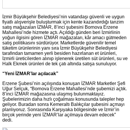
İzmir Büyükşehir Belediyesi’nin vatandaşı güvenli ve uygun
fiyatlı alışverişle buluşturmak için kente kazandırdığı tanzim
satış mağazaları İZMAR, 8’inci şubesini Bornova Erzene
Mahallesi’nde hizmete açtı. Açıldığı günden beri İzmirlinin
yoğun ilgisini gören İZMAR mağazaları, kâr amacı gütmeden
satış politikasını sürdürüyor. Marketlerde güvenilir temel
tüketim ürünlerinin yanı sıra İzmir Büyükşehir Belediyesi
tarafından tamamen yerli besiden hazırlanan et ürünleri,
İzmirli üreticilerden alınıp işlenerek üretilen süt ürünleri, su ve
Halk Ekmek ürünleri de tek çatı altında satışa sunuluyor.
“Yeni İZMAR’lar açılacak”
Erzene Şubesi’nin açılışında konuşan İZMAR Marketler Şefi
Uğur Selçuk, “Bornova Erzene Mahallesi’nde şubemizi açtık.
8’inci İZMAR mağazasına ulaşmış bulunmaktayız.
Şubelerimizin daha hızlı çoğalması konusunda talepler hep
geliyor. Buradan sonra Kemeraltı Balıkçılar şubesini açmayı
planlıyoruz. Sonrasında Karşıyaka bölgesinde ve İzmir’in
birçok yerinde yeni İZMAR’lar açılmaya devam edecek”
dedi.