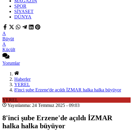
MAGAZİN
SPOR
SİYASET
DÜNYA
A
Büyüt
A
Küçült
Yorumlar
Haberler
YEREL
8'inci şube Erzene'de açıldı İZMAR halka halka büyüyor
YEREL
Yayınlanma: 24 Temmuz 2025 - 09:03
8'inci şube Erzene'de açıldı İZMAR
halka halka büyüyor