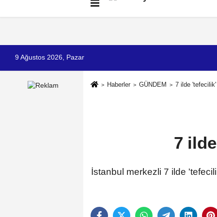
Künye
İletişim
Çerez Politikası
G
9 Ağustos 2026, Pazar
Haberler
GÜNDEM
7 ilde 'tefecili
7 ild
İstanbul merkezli 7 ilde 'tefec