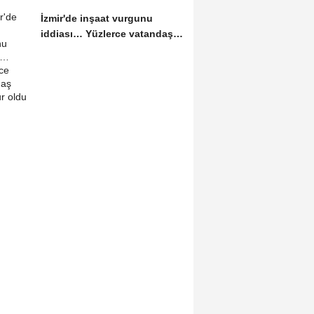
İzmir'de inşaat vurgunu
iddiası… Yüzlerce vatandaş
mağdur oldu