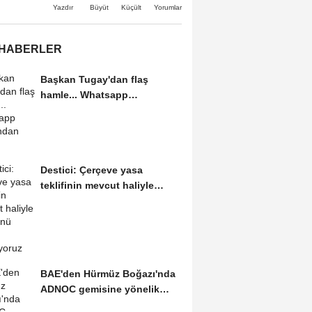
Büyüt
Küçült
Yazdır
Yorumlar
 HABERLER
Başkan Tugay'dan flaş
hamle... Whatsapp
grubundan ayrıldı
Destici: Çerçeve yasa
teklifinin mevcut haliyle
kabulünü doğru bulmuyoruz
BAE'den Hürmüz Boğazı'nda
ADNOC gemisine yönelik
saldırıya kınama