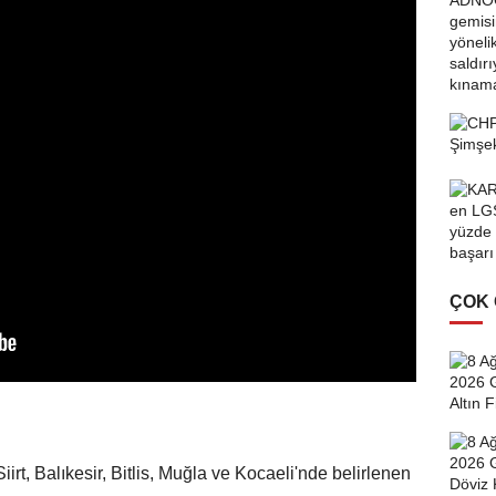
ÇOK
iirt, Balıkesir, Bitlis, Muğla ve Kocaeli'nde belirlenen