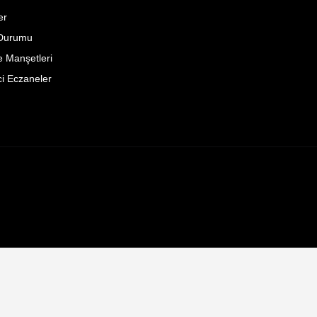
er
Durumu
 Manşetleri
i Eczaneler