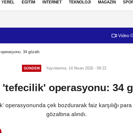
YEREL
EĞİTİM
İNTERNET
TEKNOLOJİ
MAGAZİN
SPO
izlilik İlkeleri
Video G
k' operasyonu: 34 gözaltı
Yayınlanma: 14 Nisan 2026 - 09:22
GÜNDEM
e 'tefecilik' operasyonu: 34 g
ilik' operasyonunda çek bozdurarak faiz karşılığı para 
gözaltına alındı.