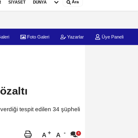
Ara
R
SİYASET
DÜNYA
aleri
Foto Galeri
Yazarlar
Üye Paneli
özaltı
verdiği tespit edilen 34 şüpheli
A
A