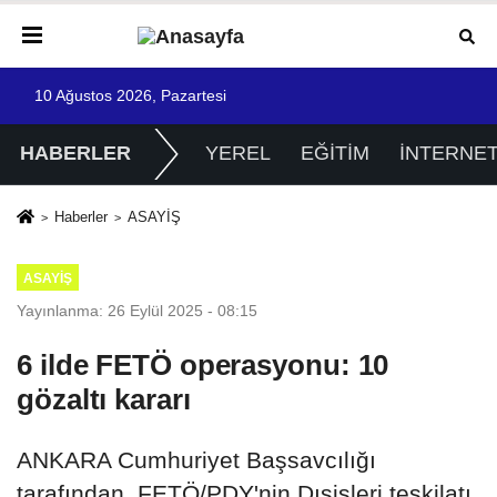
10 Ağustos 2026, Pazartesi
HABERLER
YEREL
EĞİTİM
İNTERNE
Haberler
ASAYİŞ
ASAYİŞ
Yayınlanma: 26 Eylül 2025 - 08:15
6 ilde FETÖ operasyonu: 10
gözaltı kararı
ANKARA Cumhuriyet Başsavcılığı
tarafından, FETÖ/PDY'nin Dışişleri teşkilatı