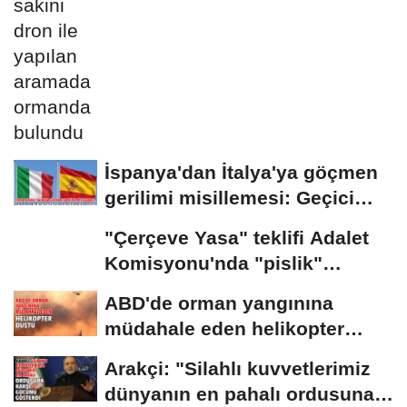
bulundu
İspanya'dan İtalya'ya göçmen
gerilimi misillemesi: Geçici
sınır...
"Çerçeve Yasa" teklifi Adalet
Komisyonu'nda "pislik"
tartışması
ABD'de orman yangınına
müdahale eden helikopter
düştü
Arakçi: "Silahlı kuvvetlerimiz
dünyanın en pahalı ordusuna