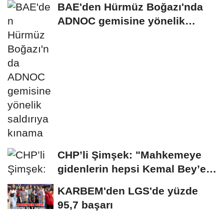
BAE'den Hürmüz Boğazı'nda
ADNOC gemisine yönelik
saldırıya kınama
CHP’li Şimşek: "Mahkemeye
gidenlerin hepsi Kemal Bey’e
oy vermemiş...
KARBEM'den LGS'de yüzde
95,7 başarı