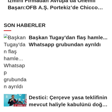
İzmirli Firmadan Avrupa’da Önemli
Başarı:OFB A.Ş. Portekiz’de Chicco
Mağazalarını Kokulandırıyor
SON HABERLER
Başkan Tugay'dan flaş hamle...
Whatsapp grubundan ayrıldı
Destici: Çerçeve yasa teklifinin
mevcut haliyle kabulünü doğru
bulmuyoruz