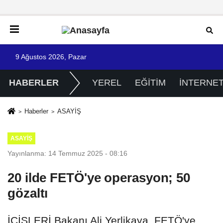
9 Ağustos 2026, Pazar
HABERLER
YEREL
EĞİTİM
İNTERNE
Haberler
ASAYİŞ
ASAYİŞ
Yayınlanma: 14 Temmuz 2025 - 08:16
20 ilde FETÖ'ye operasyon; 50
gözaltı
İÇİŞLERİ Bakanı Ali Yerlikaya, FETÖ'ye