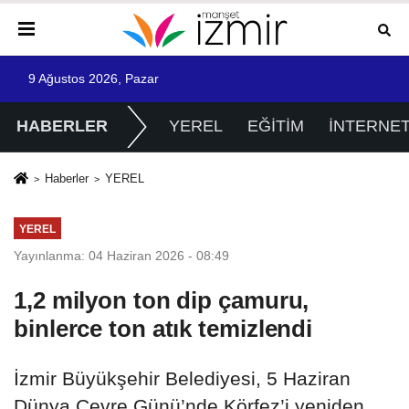
9 Ağustos 2026, Pazar
HABERLER
YEREL
EĞİTİM
İNTERNE
Haberler
YEREL
YEREL
Yayınlanma: 04 Haziran 2026 - 08:49
1,2 milyon ton dip çamuru,
binlerce ton atık temizlendi
İzmir Büyükşehir Belediyesi, 5 Haziran
Dünya Çevre Günü’nde Körfez’i yeniden