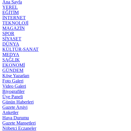
Ana Sayfa
YEREL
EĞİTİM
İNTERNET
TEKNOLOJİ
MAGAZİN
SPOR
SİYASET
DÜNYA
KÜLTÜR-SANAT
MEDYA
SAĞLIK
EKONOMİ
GÜNDEM
Köşe Yazarları
Foto Galeri
Video Galeri
Biyografiler
Üye Paneli
Günün Haberleri
Gazete Arşivi
Anketler
Hava Durumu
Gazete Manşetleri
Nöbetci Eczaneler